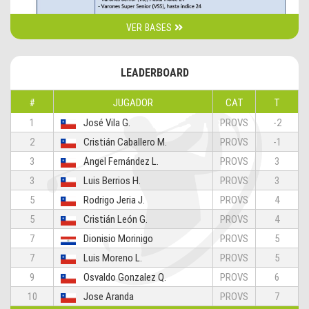
VER BASES
LEADERBOARD
#
JUGADOR
CAT
T
1
José Vila G.
PROVS
-2
2
Cristián Caballero M.
PROVS
-1
3
Ángel Fernández L.
PROVS
3
3
Luis Berrios H.
PROVS
3
5
Rodrigo Jeria J.
PROVS
4
5
Cristián León G.
PROVS
4
7
Dionisio Morinigo
PROVS
5
7
Luis Moreno L.
PROVS
5
9
Osvaldo Gonzalez Q.
PROVS
6
10
Jose Aranda
PROVS
7