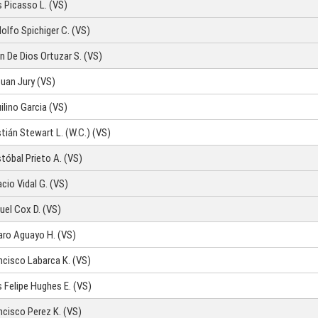
s Picasso L. (VS)
olfo Spichiger C. (VS)
n De Dios Ortuzar S. (VS)
uan Jury (VS)
ilino Garcia (VS)
stián Stewart L. (W.C.) (VS)
stóbal Prieto A. (VS)
acio Vidal G. (VS)
uel Cox D. (VS)
aro Aguayo H. (VS)
ncisco Labarca K. (VS)
s Felipe Hughes E. (VS)
ncisco Perez K. (VS)