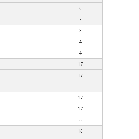
6
7
3
4
4
17
17
--
17
17
--
16