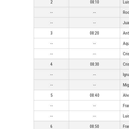
2
08:10
Lui
--
--
Rod
--
--
Jua
3
08:20
Ant
--
--
Aqu
--
--
Cri
4
08:30
Cri
--
--
Ign
--
--
Mig
5
08:40
Alv
--
--
Fra
--
--
Lui
6
08:50
Fra