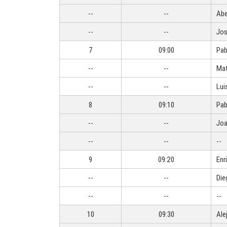
--
--
Abe
--
--
Jos
7
09:00
Pab
--
--
Mat
--
--
Lui
8
09:10
Pab
--
--
Joa
--
--
--
9
09:20
Enr
--
--
Die
--
--
--
10
09:30
Ale