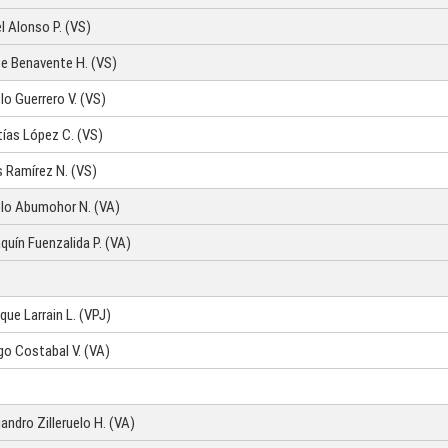
l Alonso P. (VS)
e Benavente H. (VS)
lo Guerrero V. (VS)
ías López C. (VS)
s Ramírez N. (VS)
lo Abumohor N. (VA)
quín Fuenzalida P. (VA)
ique Larrain L. (VPJ)
go Costabal V. (VA)
jandro Zilleruelo H. (VA)