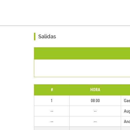
Salidas
#
HORA
1
08:00
Gas
--
--
Aug
--
--
And