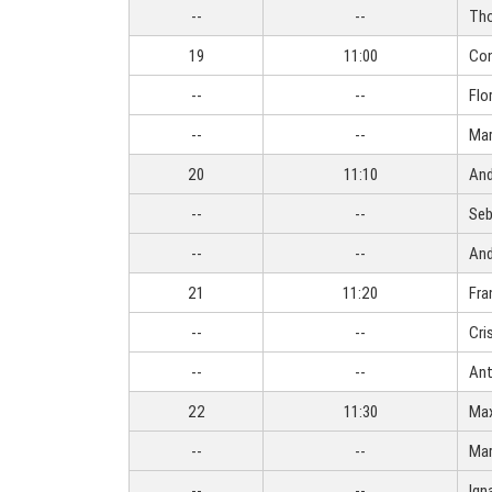
--
--
Tho
19
11:00
Con
--
--
Flo
--
--
Mar
20
11:10
And
--
--
Seb
--
--
And
21
11:20
Fra
--
--
Cri
--
--
Ant
22
11:30
Max
--
--
Mar
--
--
Ign