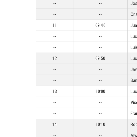
--
--
Jos
--
--
Cri
11
09:40
Jua
--
--
Luc
--
--
Lui
12
09:50
Luc
--
--
Jav
--
--
Sam
13
10:00
Luc
--
--
Vic
--
--
Fra
14
10:10
Rod
--
--
Alv