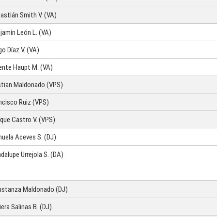
astián Smith V. (VA)
jamín León L. (VA)
go Díaz V. (VA)
ente Haupt M. (VA)
stian Maldonado (VPS)
ncisco Ruiz (VPS)
ique Castro V. (VPS)
uela Aceves S. (DJ)
dalupe Urrejola S. (DA)
stanza Maldonado (DJ)
iera Salinas B. (DJ)