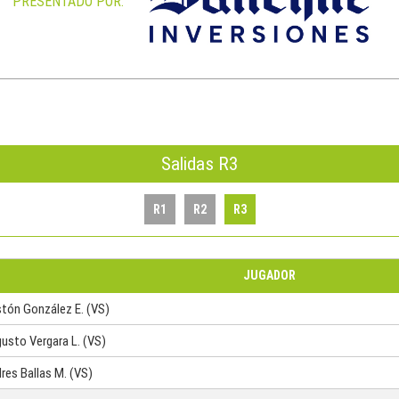
PRESENTADO POR:
Salidas R3
R1
R2
R3
JUGADOR
tón González E. (VS)
usto Vergara L. (VS)
res Ballas M. (VS)