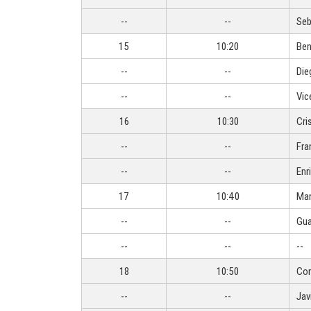
--
--
Seb
15
10:20
Ben
--
--
Die
--
--
Vic
16
10:30
Cri
--
--
Fra
--
--
Enr
17
10:40
Man
--
--
Gua
--
--
--
18
10:50
Con
--
--
Jav