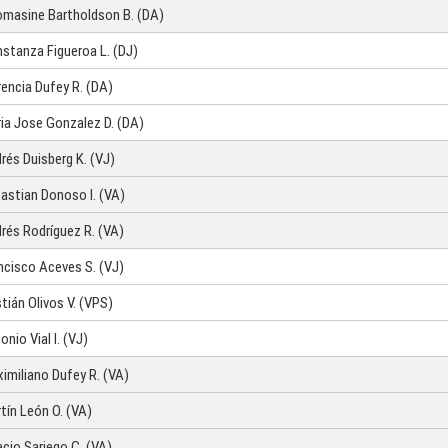
masine Bartholdson B. (DA)
stanza Figueroa L. (DJ)
rencia Dufey R. (DA)
ia Jose Gonzalez D. (DA)
rés Duisberg K. (VJ)
astian Donoso I. (VA)
rés Rodríguez R. (VA)
ncisco Aceves S. (VJ)
stián Olivos V. (VPS)
onio Vial I. (VJ)
imiliano Dufey R. (VA)
tín León O. (VA)
acio Sariego C. (VA)