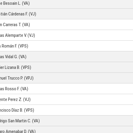
e Besoain L. (VA)
stián Cárdenas F. (VJ)
n Carreras T. (VA)
as Alemparte V. (VJ)
s Román F. (VPS)
as Vidal G. (VA)
ier Lizana B. (VPS)
uel Trucco P. (VPJ)
as Rosso F. (VA)
ente Perez Z. (VJ)
ncisco Díaz B. (VPS)
rigo San Martin C. (VA)
aro Amenabar D. (VA)